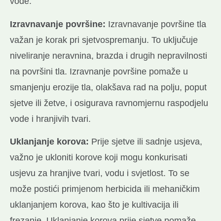
vode.
Izravnavanje površine:
Izravnavanje površine tla
važan je korak pri sjetvospremanju. To uključuje
niveliranje neravnina, brazda i drugih nepravilnosti
na površini tla. Izravnanje površine pomaže u
smanjenju erozije tla, olakšava rad na polju, poput
sjetve ili žetve, i osigurava ravnomjernu raspodjelu
vode i hranjivih tvari.
Uklanjanje korova:
Prije sjetve ili sadnje usjeva,
važno je ukloniti korove koji mogu konkurisati
usjevu za hranjive tvari, vodu i svjetlost. To se
može postići primjenom herbicida ili mehaničkim
uklanjanjem korova, kao što je kultivacija ili
frezanje. Uklanjanje korova prije sjetve pomaže