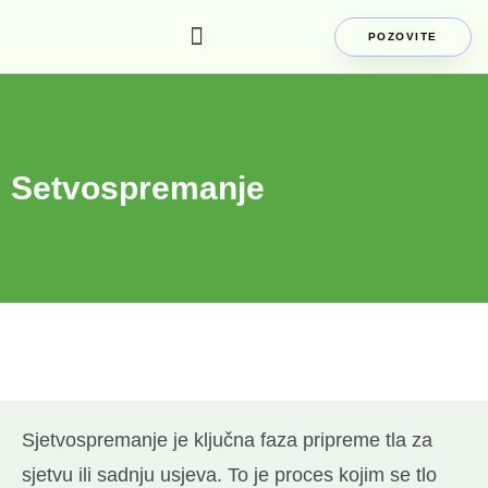
POZOVITE
Vitaland grupa
Uzgoj žitarica
Obrada zemljišta
Sušenja i skladištenja žitarica
Setvospremanje
Sjetvospremanje je ključna faza pripreme tla za
sjetvu ili sadnju usjeva. To je proces kojim se tlo